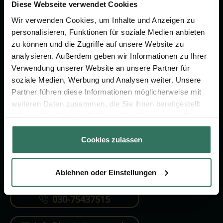
Vorsorge.
Diese Webseite verwendet Cookies
Wir verwenden Cookies, um Inhalte und Anzeigen zu
personalisieren, Funktionen für soziale Medien anbieten
Jetzt beraten lassen
zu können und die Zugriffe auf unsere Website zu
analysieren. Außerdem geben wir Informationen zu Ihrer
Verwendung unserer Website an unsere Partner für
FÜR SIE
FÜR BESTATTER
soziale Medien, Werbung und Analysen weiter. Unsere
Partner führen diese Informationen möglicherweise mit
Vergleich
Online-Portal
weiteren Daten zusammen, die Sie ihnen bereitgestellt
Ratgeber
Kostenlos registrieren
haben oder die sie im Rahmen Ihrer Nutzung der Dienste
gesammelt haben.
Verzeichnis
Cookies zulassen
Ablehnen oder Einstellungen
KONTAKTIEREN SIE UNS
030-75437515