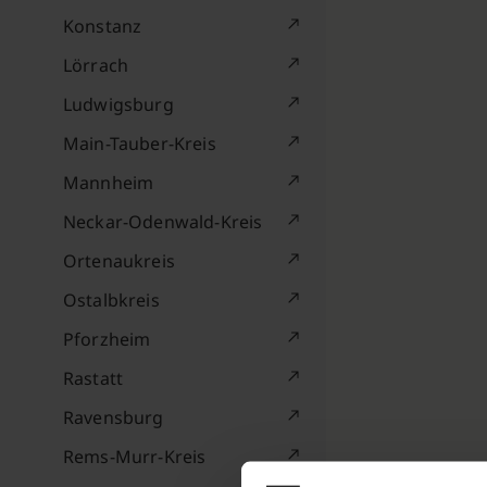
Konstanz
Lörrach
Ludwigsburg
Main-Tauber-Kreis
Mannheim
Neckar-Odenwald-Kreis
Ortenaukreis
Ostalbkreis
Pforzheim
Rastatt
Ravensburg
Rems-Murr-Kreis