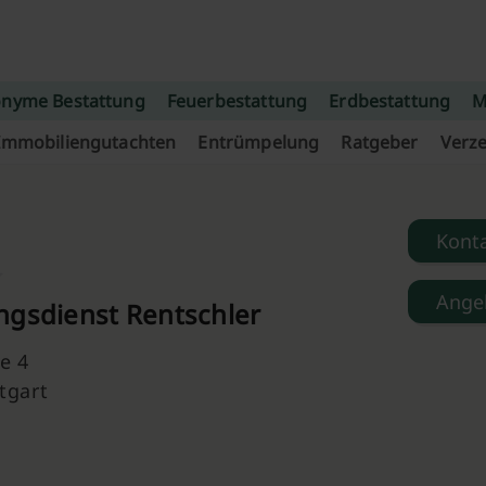
nyme Bestattung
Feuerbestattung
Erdbestattung
M
Immobiliengutachten
Entrümpelung
Ratgeber
Verze
Kont
Ange
ngsdienst Rentschler
e 4
tgart