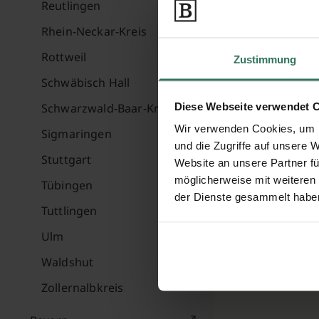
Reutlingen
Rhein-Neckar-Kreis
Rottweil
Zustimmung
Schwäbisch Hall
Diese Webseite verwendet 
Schwarzwald-Baar-Kreis
Wir verwenden Cookies, um I
Sigmaringen
und die Zugriffe auf unsere 
Stuttgart
Website an unsere Partner fü
möglicherweise mit weiteren
Tübingen
der Dienste gesammelt habe
Tuttlingen
Ulm
Waldshut
Zollernalbkreis