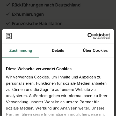
Rückführungen nach Deutschland
Exhumierungen
Französische Habilitation
Bewertungen zu Bestattungen A. Dautoski
Zustimmung
Details
Über Cookies
(51 Bewertungen)
Jetzt bewerten
Diese Webseite verwendet Cookies
Wir verwenden Cookies, um Inhalte und Anzeigen zu
personalisieren, Funktionen für soziale Medien anbieten
Klaus P.
München
zu können und die Zugriffe auf unsere Website zu
analysieren. Außerdem geben wir Informationen zu Ihrer
Ich war sehr zufrieden, danke!
Verwendung unserer Website an unsere Partner für
soziale Medien, Werbung und Analysen weiter. Unsere
Partner führen diese Informationen möglicherweise mit
Frau G.
Stuttgart-Nord