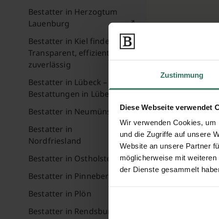
Bestatter in Herzogtum
Lauenburg
Bestatter in Kiel finden
Transparent, effizient &
zuverlässig
Zustimmung
Bestatter in Lübeck –
Bestattungen in Lübeck
Diese Webseite verwendet 
Bestatter in Neumünster
Wir verwenden Cookies, um I
Bestatter in
und die Zugriffe auf unsere 
Nordfriesland
Website an unsere Partner fü
Bestatter in Ostholstein
möglicherweise mit weiteren
der Dienste gesammelt habe
Bestatter in Pinneberg
Bestatter in Plön
Bestatter in Rendsburg-