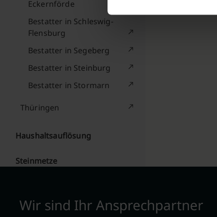
Eckernförde
Bestatter in Schleswig-
Flensburg
Bestatter in Segeberg
Bestatter in Steinburg
Bestatter in Stormarn
Thüringen
Haushaltsauflösung
Steinmetze
Wir sind Ihr Ansprechpartner