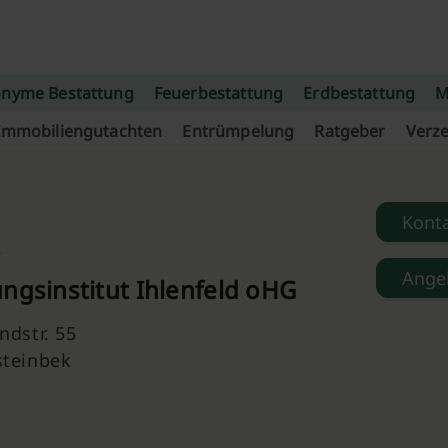
nyme Bestattung
Feuerbestattung
Erdbestattung
M
Immobiliengutachten
Entrümpelung
Ratgeber
Verze
Kont
Ange
ngsinstitut Ihlenfeld oHG
ndstr. 55
steinbek