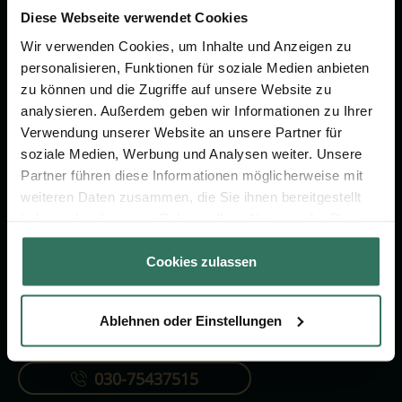
um das Thema Bestattung &
Diese Webseite verwendet Cookies
Vorsorge.
Wir verwenden Cookies, um Inhalte und Anzeigen zu
personalisieren, Funktionen für soziale Medien anbieten
zu können und die Zugriffe auf unsere Website zu
Jetzt beraten lassen
analysieren. Außerdem geben wir Informationen zu Ihrer
Verwendung unserer Website an unsere Partner für
soziale Medien, Werbung und Analysen weiter. Unsere
FÜR SIE
FÜR BESTATTER
Partner führen diese Informationen möglicherweise mit
Vergleich
Online-Portal
weiteren Daten zusammen, die Sie ihnen bereitgestellt
haben oder die sie im Rahmen Ihrer Nutzung der Dienste
Ratgeber
Kostenlos registrieren
gesammelt haben.
Verzeichnis
Cookies zulassen
Ablehnen oder Einstellungen
KONTAKTIEREN SIE UNS
030-75437515