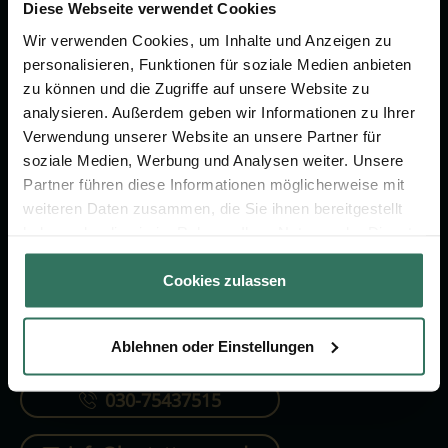
Vorsorge.
Diese Webseite verwendet Cookies
Wir verwenden Cookies, um Inhalte und Anzeigen zu
personalisieren, Funktionen für soziale Medien anbieten
Jetzt beraten lassen
zu können und die Zugriffe auf unsere Website zu
analysieren. Außerdem geben wir Informationen zu Ihrer
Verwendung unserer Website an unsere Partner für
FÜR SIE
FÜR BESTATTER
soziale Medien, Werbung und Analysen weiter. Unsere
Partner führen diese Informationen möglicherweise mit
Vergleich
Online-Portal
weiteren Daten zusammen, die Sie ihnen bereitgestellt
Ratgeber
Kostenlos registrieren
haben oder die sie im Rahmen Ihrer Nutzung der Dienste
gesammelt haben.
Verzeichnis
Cookies zulassen
Ablehnen oder Einstellungen
KONTAKTIEREN SIE UNS
030-75437515