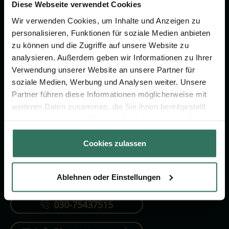
Vorsorge.
Diese Webseite verwendet Cookies
Wir verwenden Cookies, um Inhalte und Anzeigen zu
personalisieren, Funktionen für soziale Medien anbieten
Jetzt beraten lassen
zu können und die Zugriffe auf unsere Website zu
analysieren. Außerdem geben wir Informationen zu Ihrer
Verwendung unserer Website an unsere Partner für
FÜR SIE
FÜR BESTATTER
soziale Medien, Werbung und Analysen weiter. Unsere
Partner führen diese Informationen möglicherweise mit
Vergleich
Online-Portal
weiteren Daten zusammen, die Sie ihnen bereitgestellt
Ratgeber
Kostenlos registrieren
haben oder die sie im Rahmen Ihrer Nutzung der Dienste
gesammelt haben.
Verzeichnis
Cookies zulassen
Ablehnen oder Einstellungen
KONTAKTIEREN SIE UNS
030-75437515