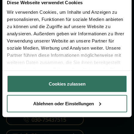
Vorsorge.
Diese Webseite verwendet Cookies
Wir verwenden Cookies, um Inhalte und Anzeigen zu
personalisieren, Funktionen für soziale Medien anbieten
Jetzt beraten lassen
zu können und die Zugriffe auf unsere Website zu
analysieren. Außerdem geben wir Informationen zu Ihrer
Verwendung unserer Website an unsere Partner für
FÜR SIE
FÜR BESTATTER
soziale Medien, Werbung und Analysen weiter. Unsere
Partner führen diese Informationen möglicherweise mit
Vergleich
Online-Portal
weiteren Daten zusammen, die Sie ihnen bereitgestellt
Ratgeber
Kostenlos registrieren
haben oder die sie im Rahmen Ihrer Nutzung der Dienste
gesammelt haben.
Verzeichnis
Cookies zulassen
Ablehnen oder Einstellungen
KONTAKTIEREN SIE UNS
030-75437515