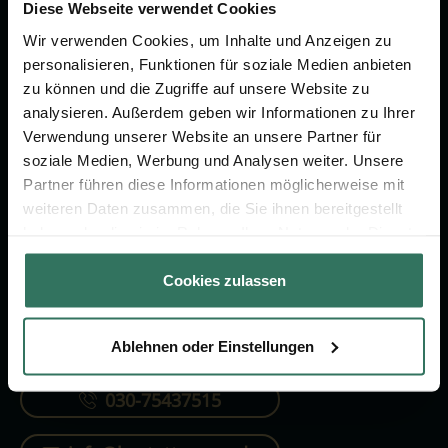
Vorsorge.
Diese Webseite verwendet Cookies
Wir verwenden Cookies, um Inhalte und Anzeigen zu
personalisieren, Funktionen für soziale Medien anbieten
Jetzt beraten lassen
zu können und die Zugriffe auf unsere Website zu
analysieren. Außerdem geben wir Informationen zu Ihrer
Verwendung unserer Website an unsere Partner für
FÜR SIE
FÜR BESTATTER
soziale Medien, Werbung und Analysen weiter. Unsere
Partner führen diese Informationen möglicherweise mit
Vergleich
Online-Portal
weiteren Daten zusammen, die Sie ihnen bereitgestellt
Ratgeber
Kostenlos registrieren
haben oder die sie im Rahmen Ihrer Nutzung der Dienste
gesammelt haben.
Verzeichnis
Cookies zulassen
Ablehnen oder Einstellungen
KONTAKTIEREN SIE UNS
030-75437515