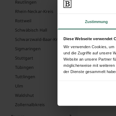
Reutlingen
Rhein-Neckar-Kreis
Rottweil
Zustimmung
Schwäbisch Hall
Diese Webseite verwendet 
Schwarzwald-Baar-Kreis
Wir verwenden Cookies, um I
Sigmaringen
und die Zugriffe auf unsere 
Stuttgart
Website an unsere Partner fü
möglicherweise mit weiteren
Tübingen
der Dienste gesammelt habe
Tuttlingen
Ulm
Waldshut
Zollernalbkreis