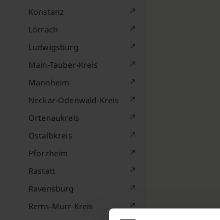
Konstanz
Lörrach
Ludwigsburg
Main-Tauber-Kreis
Mannheim
Neckar-Odenwald-Kreis
Ortenaukreis
Ostalbkreis
Pforzheim
Rastatt
Ravensburg
Rems-Murr-Kreis