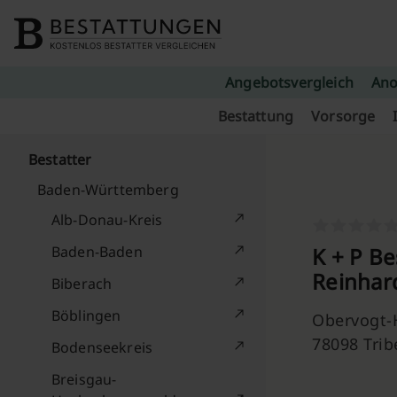
Skip to content
Angebotsvergleich
Ano
Bestattung
Vorsorge
Bestatter
Baden-Württemberg
Alb-Donau-Kreis
Baden-Baden
K + P Be
Reinhar
Biberach
Böblingen
Obervogt-H
78098 Trib
Bodenseekreis
Breisgau-