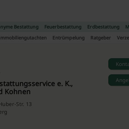
nyme Bestattung
Feuerbestattung
Erdbestattung
M
Immobiliengutachten
Entrümpelung
Ratgeber
Verze
Kont
Ange
stattungsservice e. K.,
d Kohnen
uber-Str. 13
erg