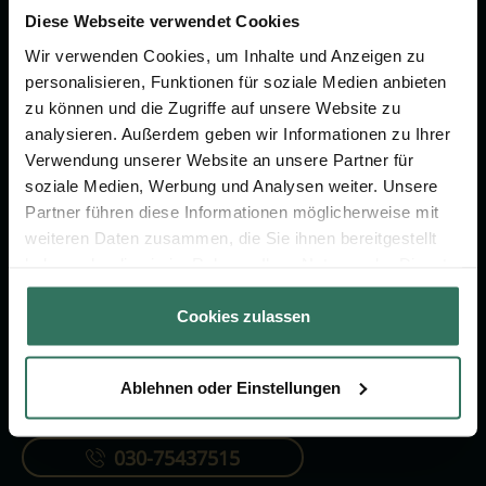
um das Thema Bestattung &
Diese Webseite verwendet Cookies
Vorsorge.
Wir verwenden Cookies, um Inhalte und Anzeigen zu
personalisieren, Funktionen für soziale Medien anbieten
zu können und die Zugriffe auf unsere Website zu
Jetzt beraten lassen
analysieren. Außerdem geben wir Informationen zu Ihrer
Verwendung unserer Website an unsere Partner für
soziale Medien, Werbung und Analysen weiter. Unsere
FÜR SIE
FÜR BESTATTER
Partner führen diese Informationen möglicherweise mit
Vergleich
Online-Portal
weiteren Daten zusammen, die Sie ihnen bereitgestellt
haben oder die sie im Rahmen Ihrer Nutzung der Dienste
Ratgeber
Kostenlos registrieren
gesammelt haben.
Verzeichnis
Cookies zulassen
Ablehnen oder Einstellungen
KONTAKTIEREN SIE UNS
030-75437515