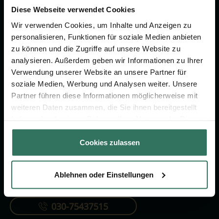
um das Thema Bestattung &
Diese Webseite verwendet Cookies
Vorsorge.
Wir verwenden Cookies, um Inhalte und Anzeigen zu
personalisieren, Funktionen für soziale Medien anbieten
zu können und die Zugriffe auf unsere Website zu
Jetzt beraten lassen
analysieren. Außerdem geben wir Informationen zu Ihrer
Verwendung unserer Website an unsere Partner für
soziale Medien, Werbung und Analysen weiter. Unsere
FÜR SIE
FÜR BESTATTER
Partner führen diese Informationen möglicherweise mit
Vergleich
Online-Portal
weiteren Daten zusammen, die Sie ihnen bereitgestellt
haben oder die sie im Rahmen Ihrer Nutzung der Dienste
Ratgeber
Kostenlos registrieren
gesammelt haben.
Verzeichnis
Cookies zulassen
Ablehnen oder Einstellungen
KONTAKTIEREN SIE UNS
030-75437515