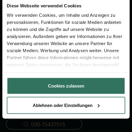
um das Thema Bestattung &
Diese Webseite verwendet Cookies
Vorsorge.
Wir verwenden Cookies, um Inhalte und Anzeigen zu
personalisieren, Funktionen für soziale Medien anbieten
zu können und die Zugriffe auf unsere Website zu
Jetzt beraten lassen
analysieren. Außerdem geben wir Informationen zu Ihrer
Verwendung unserer Website an unsere Partner für
soziale Medien, Werbung und Analysen weiter. Unsere
FÜR SIE
FÜR BESTATTER
Partner führen diese Informationen möglicherweise mit
Vergleich
Online-Portal
weiteren Daten zusammen, die Sie ihnen bereitgestellt
haben oder die sie im Rahmen Ihrer Nutzung der Dienste
Ratgeber
Kostenlos registrieren
gesammelt haben.
Verzeichnis
Cookies zulassen
Ablehnen oder Einstellungen
KONTAKTIEREN SIE UNS
030-75437515