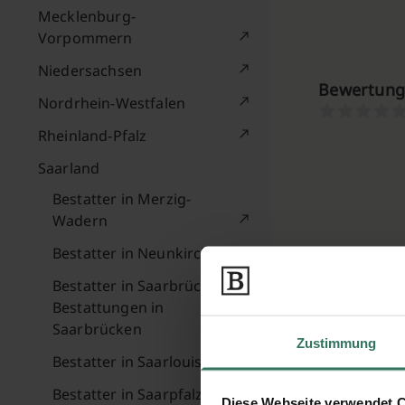
Mecklenburg-
Vorpommern
Niedersachsen
Bewertung
Nordrhein-Westfalen
Rheinland-Pfalz
Saarland
Bestatter in Merzig-
Wadern
Bestatter in Neunkirchen
Bestatter in Saarbrücken –
Bestattungen in
Saarbrücken
Zustimmung
Bestatter in Saarlouis
Bestatter in Saarpfalz-
Diese Webseite verwendet 