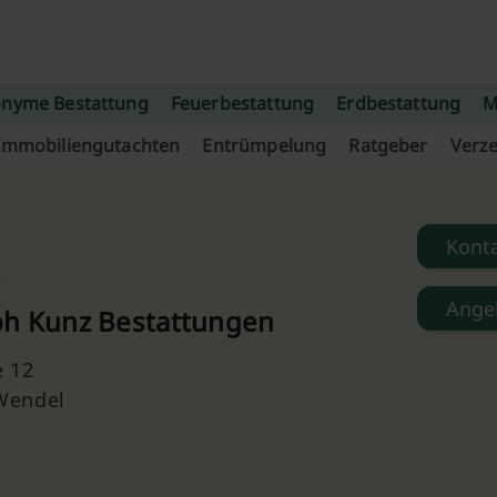
nyme Bestattung
Feuerbestattung
Erdbestattung
M
Immobiliengutachten
Entrümpelung
Ratgeber
Verze
Kont
Ange
ph Kunz Bestattungen
e 12
 Wendel