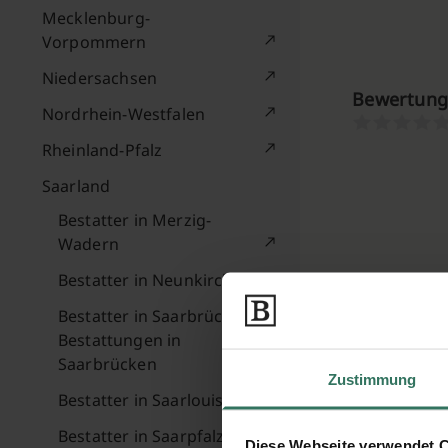
Mecklenburg-
Vorpommern
Niedersachsen
Bewertunge
Nordrhein-Westfalen
Rheinland-Pfalz
Saarland
Bestatter in Merzig-
Wadern
Bestatter in Neunkirchen
Bestatter in Saarbrücken –
Bestattungen in
Saarbrücken
Zustimmung
Bestatter in Saarlouis
Bestatter in Saarpfalz-
Diese Webseite verwendet 