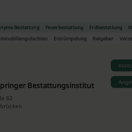
nyme Bestattung
Feuerbestattung
Erdbestattung
M
Immobiliengutachten
Entrümpelung
Ratgeber
Verze
Kont
Ange
pringer Bestattungsinstitut
ße 82
rbrücken