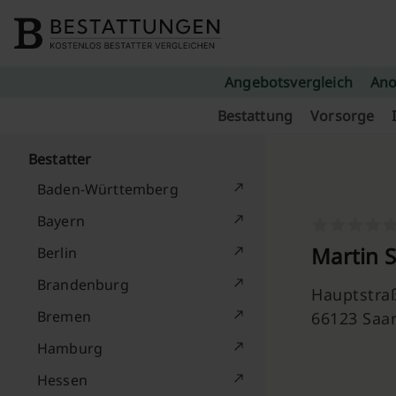
Skip to content
Angebotsvergleich
Ano
Bestattung
Vorsorge
Bestatter
Baden-Württemberg
Bayern
Martin S
Berlin
Brandenburg
Hauptstra
Bremen
66123 Saa
Hamburg
Hessen