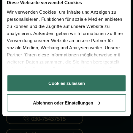
Vorsorge.
Diese Webseite verwendet Cookies
Wir verwenden Cookies, um Inhalte und Anzeigen zu
personalisieren, Funktionen für soziale Medien anbieten
Jetzt beraten lassen
zu können und die Zugriffe auf unsere Website zu
analysieren. Außerdem geben wir Informationen zu Ihrer
Verwendung unserer Website an unsere Partner für
FÜR SIE
FÜR BESTATTER
soziale Medien, Werbung und Analysen weiter. Unsere
Partner führen diese Informationen möglicherweise mit
Vergleich
Online-Portal
weiteren Daten zusammen, die Sie ihnen bereitgestellt
Ratgeber
Kostenlos registrieren
haben oder die sie im Rahmen Ihrer Nutzung der Dienste
gesammelt haben.
Verzeichnis
Cookies zulassen
Ablehnen oder Einstellungen
KONTAKTIEREN SIE UNS
030-75437515