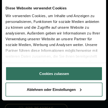
Wir sind Ihr Ansprechpartner rund
um das Thema Bestattung &
Diese Webseite verwendet Cookies
Vorsorge.
Wir verwenden Cookies, um Inhalte und Anzeigen zu
personalisieren, Funktionen für soziale Medien anbieten
zu können und die Zugriffe auf unsere Website zu
Jetzt beraten lassen
analysieren. Außerdem geben wir Informationen zu Ihrer
Verwendung unserer Website an unsere Partner für
soziale Medien, Werbung und Analysen weiter. Unsere
FÜR SIE
FÜR BESTATTER
Partner führen diese Informationen möglicherweise mit
weiteren Daten zusammen, die Sie ihnen bereitgestellt
Vergleich
Online-Portal
haben oder die sie im Rahmen Ihrer Nutzung der Dienste
Ratgeber
Kostenlos registrieren
gesammelt haben.
Cookies zulassen
Verzeichnis
Ablehnen oder Einstellungen
KONTAKTIEREN SIE UNS