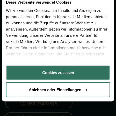
Vorsorge.
Diese Webseite verwendet Cookies
Wir verwenden Cookies, um Inhalte und Anzeigen zu
personalisieren, Funktionen für soziale Medien anbieten
Jetzt beraten lassen
zu können und die Zugriffe auf unsere Website zu
analysieren. Außerdem geben wir Informationen zu Ihrer
Verwendung unserer Website an unsere Partner für
FÜR SIE
FÜR BESTATTER
soziale Medien, Werbung und Analysen weiter. Unsere
Partner führen diese Informationen möglicherweise mit
Vergleich
Online-Portal
weiteren Daten zusammen, die Sie ihnen bereitgestellt
Ratgeber
Kostenlos registrieren
haben oder die sie im Rahmen Ihrer Nutzung der Dienste
gesammelt haben.
Verzeichnis
Cookies zulassen
Ablehnen oder Einstellungen
KONTAKTIEREN SIE UNS
030-75437515