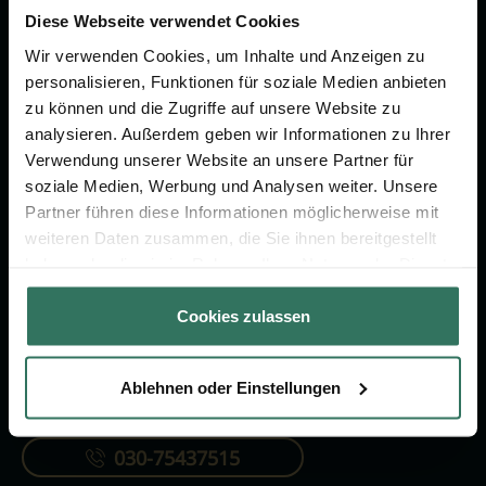
um das Thema Bestattung &
Diese Webseite verwendet Cookies
Vorsorge.
Wir verwenden Cookies, um Inhalte und Anzeigen zu
personalisieren, Funktionen für soziale Medien anbieten
zu können und die Zugriffe auf unsere Website zu
Jetzt beraten lassen
analysieren. Außerdem geben wir Informationen zu Ihrer
Verwendung unserer Website an unsere Partner für
soziale Medien, Werbung und Analysen weiter. Unsere
FÜR SIE
FÜR BESTATTER
Partner führen diese Informationen möglicherweise mit
Vergleich
Online-Portal
weiteren Daten zusammen, die Sie ihnen bereitgestellt
haben oder die sie im Rahmen Ihrer Nutzung der Dienste
Ratgeber
Kostenlos registrieren
gesammelt haben.
Verzeichnis
Cookies zulassen
Ablehnen oder Einstellungen
KONTAKTIEREN SIE UNS
030-75437515