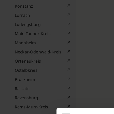
Konstanz
Lörrach
Ludwigsburg
Main-Tauber-Kreis
Mannheim
Neckar-Odenwald-Kreis
Ortenaukreis
Ostalbkreis
Pforzheim
Rastatt
Ravensburg
Rems-Murr-Kreis