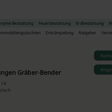
nyme Bestattung
Feuerbestattung
Erdbestattung
M
Immobiliengutachten
Entrümpelung
Ratgeber
Verze
Kont
Ange
ungen Gräber-Bender
 14
sloch