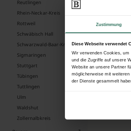
Reutlingen
Rhein-Neckar-Kreis
Rottweil
Zustimmung
Schwäbisch Hall
Diese Webseite verwendet 
Schwarzwald-Baar-Kreis
Wir verwenden Cookies, um I
Sigmaringen
und die Zugriffe auf unsere 
Stuttgart
Website an unsere Partner fü
möglicherweise mit weiteren
Tübingen
der Dienste gesammelt habe
Tuttlingen
Ulm
Waldshut
Zollernalbkreis