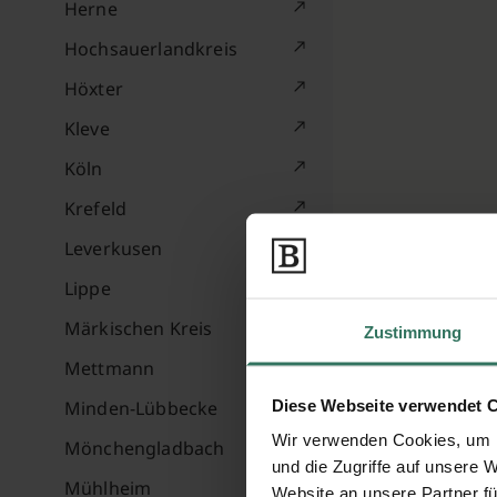
Herne
Hochsauerlandkreis
Höxter
Kleve
Köln
Krefeld
Leverkusen
Lippe
Märkischen Kreis
Zustimmung
Mettmann
Diese Webseite verwendet 
Minden-Lübbecke
Wir verwenden Cookies, um I
Mönchengladbach
und die Zugriffe auf unsere 
Mühlheim
Website an unsere Partner fü