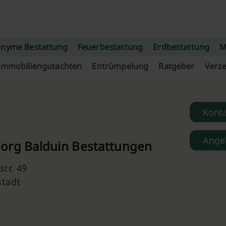
nyme Bestattung
Feuerbestattung
Erdbestattung
M
Immobiliengutachten
Entrümpelung
Ratgeber
Verze
Kont
Ange
org Balduin Bestattungen
tr. 49
stadt