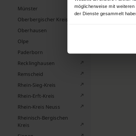
möglicherweise mit weiteren
Münster
der Dienste gesammelt habe
Oberbergischer Kreis
Oberhausen
Olpe
Paderborn
Recklinghausen
Remscheid
Rhein-Sieg-Kreis
Rhein-Erft-Kreis
Rhein-Kreis Neuss
Rheinisch-Bergischen
Kreis