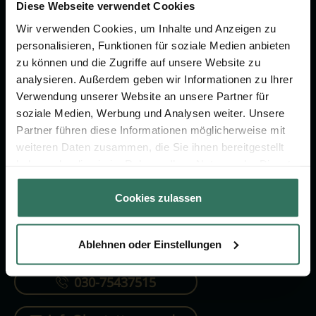
Vorsorge.
Diese Webseite verwendet Cookies
Wir verwenden Cookies, um Inhalte und Anzeigen zu
personalisieren, Funktionen für soziale Medien anbieten
Jetzt beraten lassen
zu können und die Zugriffe auf unsere Website zu
analysieren. Außerdem geben wir Informationen zu Ihrer
Verwendung unserer Website an unsere Partner für
FÜR SIE
FÜR BESTATTER
soziale Medien, Werbung und Analysen weiter. Unsere
Partner führen diese Informationen möglicherweise mit
Vergleich
Online-Portal
weiteren Daten zusammen, die Sie ihnen bereitgestellt
Ratgeber
Kostenlos registrieren
haben oder die sie im Rahmen Ihrer Nutzung der Dienste
gesammelt haben.
Verzeichnis
Cookies zulassen
Ablehnen oder Einstellungen
KONTAKTIEREN SIE UNS
030-75437515