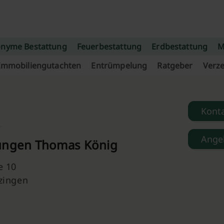
nyme Bestattung
Feuerbestattung
Erdbestattung
M
Immobiliengutachten
Entrümpelung
Ratgeber
Verze
Kont
Ange
ungen Thomas König
e 10
zingen