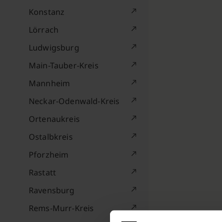
Konstanz
Lörrach
Ludwigsburg
Main-Tauber-Kreis
Mannheim
Neckar-Odenwald-Kreis
Ortenaukreis
Ostalbkreis
Pforzheim
Rastatt
Ravensburg
Rems-Murr-Kreis