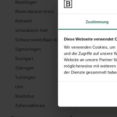
Reutlingen
Rhein-Neckar-Kreis
Rottweil
Zustimmung
Schwäbisch Hall
Diese Webseite verwendet 
Schwarzwald-Baar-Kreis
Wir verwenden Cookies, um I
Sigmaringen
und die Zugriffe auf unsere 
Stuttgart
Website an unsere Partner fü
möglicherweise mit weiteren
Tübingen
der Dienste gesammelt habe
Tuttlingen
Ulm
Waldshut
Zollernalbkreis