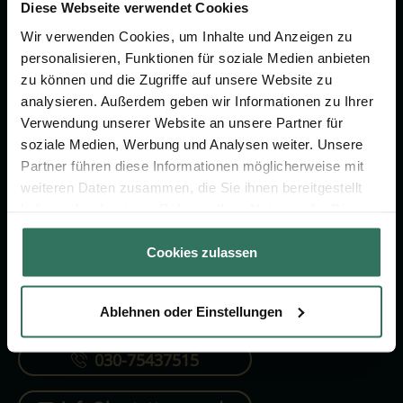
Vorsorge.
Diese Webseite verwendet Cookies
Wir verwenden Cookies, um Inhalte und Anzeigen zu
personalisieren, Funktionen für soziale Medien anbieten
Jetzt beraten lassen
zu können und die Zugriffe auf unsere Website zu
analysieren. Außerdem geben wir Informationen zu Ihrer
Verwendung unserer Website an unsere Partner für
FÜR SIE
FÜR BESTATTER
soziale Medien, Werbung und Analysen weiter. Unsere
Partner führen diese Informationen möglicherweise mit
Vergleich
Online-Portal
weiteren Daten zusammen, die Sie ihnen bereitgestellt
Ratgeber
Kostenlos registrieren
haben oder die sie im Rahmen Ihrer Nutzung der Dienste
gesammelt haben.
Verzeichnis
Cookies zulassen
Ablehnen oder Einstellungen
KONTAKTIEREN SIE UNS
030-75437515