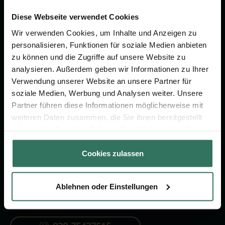
Wir sind Ihr Ansprechpartner rund
um das Thema Bestattung &
Diese Webseite verwendet Cookies
Vorsorge.
Wir verwenden Cookies, um Inhalte und Anzeigen zu
personalisieren, Funktionen für soziale Medien anbieten
zu können und die Zugriffe auf unsere Website zu
Jetzt beraten lassen
analysieren. Außerdem geben wir Informationen zu Ihrer
Verwendung unserer Website an unsere Partner für
soziale Medien, Werbung und Analysen weiter. Unsere
FÜR SIE
FÜR BESTATTER
Partner führen diese Informationen möglicherweise mit
weiteren Daten zusammen, die Sie ihnen bereitgestellt
Vergleich
Online-Portal
haben oder die sie im Rahmen Ihrer Nutzung der Dienste
Ratgeber
Kostenlos registrieren
gesammelt haben.
Cookies zulassen
Verzeichnis
Ablehnen oder Einstellungen
KONTAKTIEREN SIE UNS