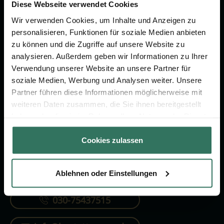
Vorsorge.
Diese Webseite verwendet Cookies
Wir verwenden Cookies, um Inhalte und Anzeigen zu
personalisieren, Funktionen für soziale Medien anbieten
Jetzt beraten lassen
zu können und die Zugriffe auf unsere Website zu
analysieren. Außerdem geben wir Informationen zu Ihrer
Verwendung unserer Website an unsere Partner für
FÜR SIE
FÜR BESTATTER
soziale Medien, Werbung und Analysen weiter. Unsere
Partner führen diese Informationen möglicherweise mit
Vergleich
Online-Portal
weiteren Daten zusammen, die Sie ihnen bereitgestellt
Ratgeber
Kostenlos registrieren
haben oder die sie im Rahmen Ihrer Nutzung der Dienste
gesammelt haben.
Verzeichnis
Cookies zulassen
Ablehnen oder Einstellungen
KONTAKTIEREN SIE UNS
030-75437515