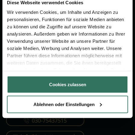
Vorsorge.
Diese Webseite verwendet Cookies
Wir verwenden Cookies, um Inhalte und Anzeigen zu
personalisieren, Funktionen für soziale Medien anbieten
Jetzt beraten lassen
zu können und die Zugriffe auf unsere Website zu
analysieren. Außerdem geben wir Informationen zu Ihrer
Verwendung unserer Website an unsere Partner für
FÜR SIE
FÜR BESTATTER
soziale Medien, Werbung und Analysen weiter. Unsere
Partner führen diese Informationen möglicherweise mit
Vergleich
Online-Portal
weiteren Daten zusammen, die Sie ihnen bereitgestellt
Ratgeber
Kostenlos registrieren
haben oder die sie im Rahmen Ihrer Nutzung der Dienste
gesammelt haben.
Verzeichnis
Cookies zulassen
Ablehnen oder Einstellungen
KONTAKTIEREN SIE UNS
030-75437515