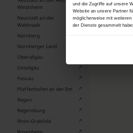
Neustadt an der Aisch-Bad
und die Zugriffe auf unsere 
Windsheim
Website an unsere Partner fü
Neustadt an der
möglicherweise mit weiteren
Waldnaab
der Dienste gesammelt habe
Nürnberg
Nürnberger Land
Oberallgäu
Ostallgäu
Passau
Pfaffenhofen an der Ilm
Regen
Regensburg
Rhön-Grabfeld
Rosenheim