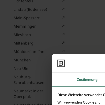
Lichtenfels
Lindau (Bodensee)
Main-Spessart
Memmingen
Miesbach
Miltenberg
Mühldorf am Inn
München
Neu-Ulm
Neuburg-
Zustimmung
Schrobenhausen
Neumarkt in der
Diese Webseite verwendet 
Oberpfalz
Wir verwenden Cookies, um I