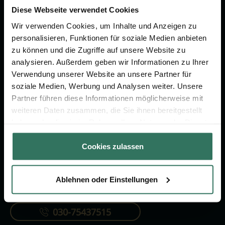
um das Thema Bestattung &
Diese Webseite verwendet Cookies
Vorsorge.
Wir verwenden Cookies, um Inhalte und Anzeigen zu
personalisieren, Funktionen für soziale Medien anbieten
zu können und die Zugriffe auf unsere Website zu
Jetzt beraten lassen
analysieren. Außerdem geben wir Informationen zu Ihrer
Verwendung unserer Website an unsere Partner für
soziale Medien, Werbung und Analysen weiter. Unsere
FÜR SIE
FÜR BESTATTER
Partner führen diese Informationen möglicherweise mit
Vergleich
Online-Portal
weiteren Daten zusammen, die Sie ihnen bereitgestellt
haben oder die sie im Rahmen Ihrer Nutzung der Dienste
Ratgeber
Kostenlos registrieren
gesammelt haben.
Verzeichnis
Cookies zulassen
Ablehnen oder Einstellungen
KONTAKTIEREN SIE UNS
030-75437515