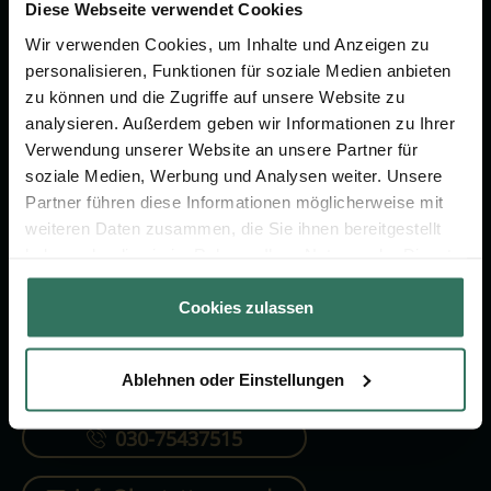
Vorsorge.
Diese Webseite verwendet Cookies
Wir verwenden Cookies, um Inhalte und Anzeigen zu
personalisieren, Funktionen für soziale Medien anbieten
Jetzt beraten lassen
zu können und die Zugriffe auf unsere Website zu
analysieren. Außerdem geben wir Informationen zu Ihrer
Verwendung unserer Website an unsere Partner für
FÜR SIE
FÜR BESTATTER
soziale Medien, Werbung und Analysen weiter. Unsere
Partner führen diese Informationen möglicherweise mit
Vergleich
Online-Portal
weiteren Daten zusammen, die Sie ihnen bereitgestellt
Ratgeber
Kostenlos registrieren
haben oder die sie im Rahmen Ihrer Nutzung der Dienste
gesammelt haben.
Verzeichnis
Cookies zulassen
Ablehnen oder Einstellungen
KONTAKTIEREN SIE UNS
030-75437515