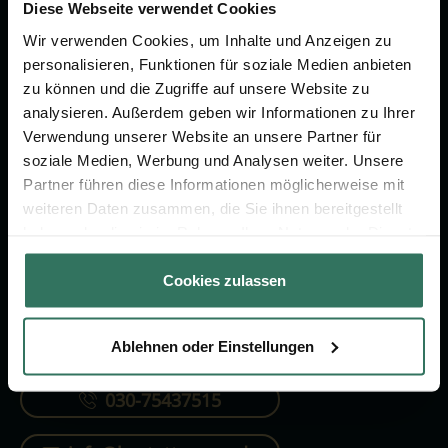
Vorsorge.
Diese Webseite verwendet Cookies
Wir verwenden Cookies, um Inhalte und Anzeigen zu
personalisieren, Funktionen für soziale Medien anbieten
Jetzt beraten lassen
zu können und die Zugriffe auf unsere Website zu
analysieren. Außerdem geben wir Informationen zu Ihrer
Verwendung unserer Website an unsere Partner für
FÜR SIE
FÜR BESTATTER
soziale Medien, Werbung und Analysen weiter. Unsere
Partner führen diese Informationen möglicherweise mit
Vergleich
Online-Portal
weiteren Daten zusammen, die Sie ihnen bereitgestellt
Ratgeber
Kostenlos registrieren
haben oder die sie im Rahmen Ihrer Nutzung der Dienste
gesammelt haben.
Verzeichnis
Cookies zulassen
Ablehnen oder Einstellungen
KONTAKTIEREN SIE UNS
030-75437515