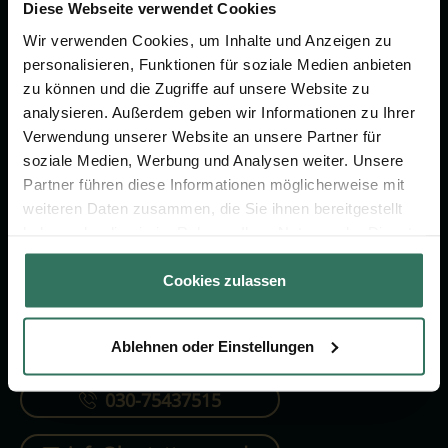
Vorsorge.
Diese Webseite verwendet Cookies
Wir verwenden Cookies, um Inhalte und Anzeigen zu
personalisieren, Funktionen für soziale Medien anbieten
Jetzt beraten lassen
zu können und die Zugriffe auf unsere Website zu
analysieren. Außerdem geben wir Informationen zu Ihrer
Verwendung unserer Website an unsere Partner für
FÜR SIE
FÜR BESTATTER
soziale Medien, Werbung und Analysen weiter. Unsere
Partner führen diese Informationen möglicherweise mit
Vergleich
Online-Portal
weiteren Daten zusammen, die Sie ihnen bereitgestellt
Ratgeber
Kostenlos registrieren
haben oder die sie im Rahmen Ihrer Nutzung der Dienste
gesammelt haben.
Verzeichnis
Cookies zulassen
Ablehnen oder Einstellungen
KONTAKTIEREN SIE UNS
030-75437515