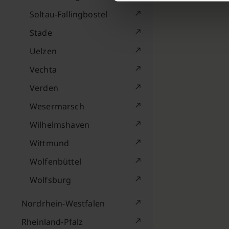
Soltau-Fallingbostel
Stade
Uelzen
Vechta
Verden
Wesermarsch
Wilhelmshaven
Wittmund
Wolfenbüttel
Wolfsburg
Nordrhein-Westfalen
Rheinland-Pfalz