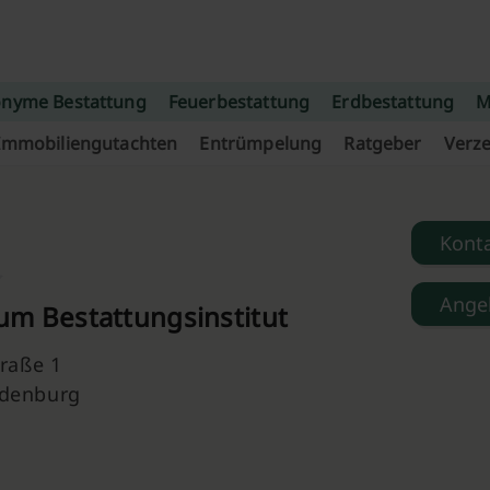
nyme Bestattung
Feuerbestattung
Erdbestattung
M
Immobiliengutachten
Entrümpelung
Ratgeber
Verze
Kont
Ange
um Bestattungsinstitut
traße 1
denburg