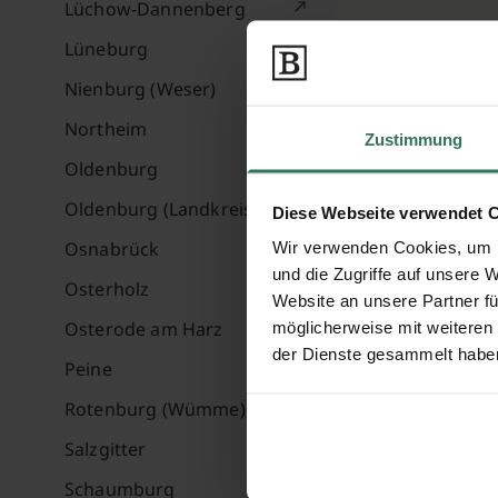
Lüchow-Dannenberg
Lüneburg
Nienburg (Weser)
Northeim
Zustimmung
Oldenburg
Oldenburg (Landkreis)
Diese Webseite verwendet 
Osnabrück
Wir verwenden Cookies, um I
und die Zugriffe auf unsere 
Osterholz
Website an unsere Partner fü
Osterode am Harz
möglicherweise mit weiteren
der Dienste gesammelt habe
Peine
Rotenburg (Wümme)
Salzgitter
Schaumburg