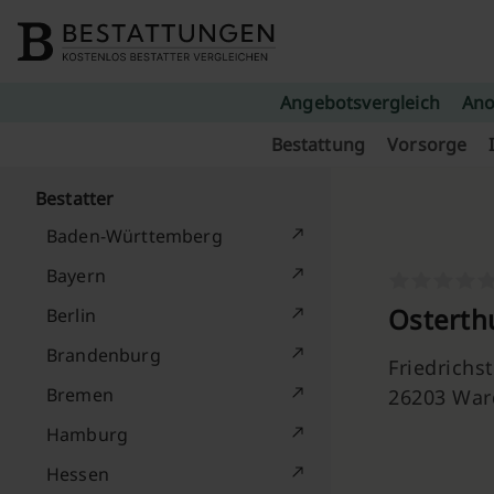
Skip to content
Angebotsvergleich
Ano
Bestattung
Vorsorge
Bestatter
Baden-Württemberg
Bayern
Osterth
Berlin
Brandenburg
Friedrichs
Bremen
26203 War
Hamburg
Hessen