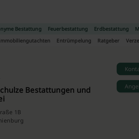
nyme Bestattung
Feuerbestattung
Erdbestattung
M
Immobiliengutachten
Entrümpelung
Ratgeber
Verze
Kont
Ange
Schulze Bestattungen und
ei
traße 1B
nienburg