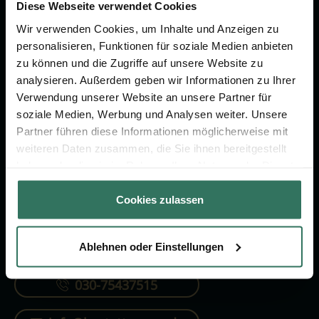
Vorsorge.
Diese Webseite verwendet Cookies
Wir verwenden Cookies, um Inhalte und Anzeigen zu
personalisieren, Funktionen für soziale Medien anbieten
Jetzt beraten lassen
zu können und die Zugriffe auf unsere Website zu
analysieren. Außerdem geben wir Informationen zu Ihrer
Verwendung unserer Website an unsere Partner für
FÜR SIE
FÜR BESTATTER
soziale Medien, Werbung und Analysen weiter. Unsere
Partner führen diese Informationen möglicherweise mit
Vergleich
Online-Portal
weiteren Daten zusammen, die Sie ihnen bereitgestellt
Ratgeber
Kostenlos registrieren
haben oder die sie im Rahmen Ihrer Nutzung der Dienste
gesammelt haben.
Verzeichnis
Cookies zulassen
Ablehnen oder Einstellungen
KONTAKTIEREN SIE UNS
030-75437515