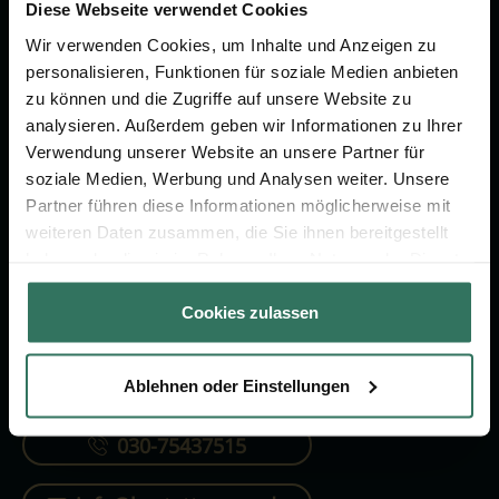
Vorsorge.
Diese Webseite verwendet Cookies
Wir verwenden Cookies, um Inhalte und Anzeigen zu
personalisieren, Funktionen für soziale Medien anbieten
Jetzt beraten lassen
zu können und die Zugriffe auf unsere Website zu
analysieren. Außerdem geben wir Informationen zu Ihrer
Verwendung unserer Website an unsere Partner für
FÜR SIE
FÜR BESTATTER
soziale Medien, Werbung und Analysen weiter. Unsere
Partner führen diese Informationen möglicherweise mit
Vergleich
Online-Portal
weiteren Daten zusammen, die Sie ihnen bereitgestellt
Ratgeber
Kostenlos registrieren
haben oder die sie im Rahmen Ihrer Nutzung der Dienste
gesammelt haben.
Verzeichnis
Cookies zulassen
Ablehnen oder Einstellungen
KONTAKTIEREN SIE UNS
030-75437515