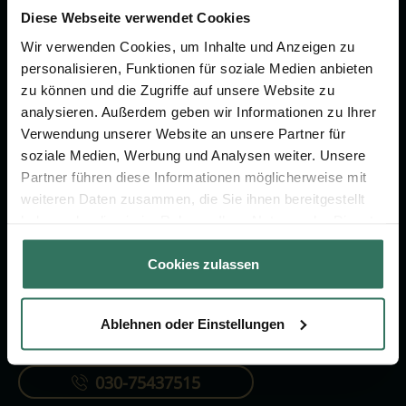
um das Thema Bestattung &
Diese Webseite verwendet Cookies
Vorsorge.
Wir verwenden Cookies, um Inhalte und Anzeigen zu
personalisieren, Funktionen für soziale Medien anbieten
zu können und die Zugriffe auf unsere Website zu
Jetzt beraten lassen
analysieren. Außerdem geben wir Informationen zu Ihrer
Verwendung unserer Website an unsere Partner für
soziale Medien, Werbung und Analysen weiter. Unsere
FÜR SIE
FÜR BESTATTER
Partner führen diese Informationen möglicherweise mit
Vergleich
Online-Portal
weiteren Daten zusammen, die Sie ihnen bereitgestellt
haben oder die sie im Rahmen Ihrer Nutzung der Dienste
Ratgeber
Kostenlos registrieren
gesammelt haben.
Verzeichnis
Cookies zulassen
Ablehnen oder Einstellungen
KONTAKTIEREN SIE UNS
030-75437515