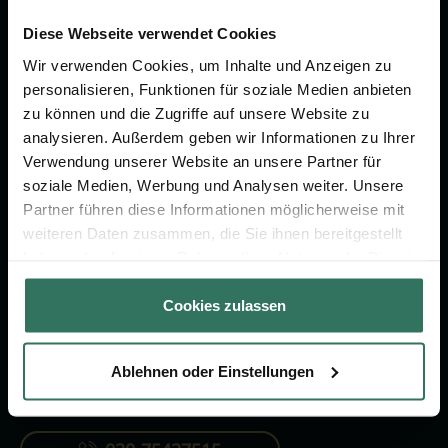
Wir sind Ihr Ansprechpartner rund
um das Thema Bestattung &
Diese Webseite verwendet Cookies
Vorsorge.
Wir verwenden Cookies, um Inhalte und Anzeigen zu
personalisieren, Funktionen für soziale Medien anbieten
zu können und die Zugriffe auf unsere Website zu
Jetzt beraten lassen
analysieren. Außerdem geben wir Informationen zu Ihrer
Verwendung unserer Website an unsere Partner für
soziale Medien, Werbung und Analysen weiter. Unsere
FÜR SIE
FÜR BESTATTER
Partner führen diese Informationen möglicherweise mit
weiteren Daten zusammen, die Sie ihnen bereitgestellt
Vergleich
Online-Portal
haben oder die sie im Rahmen Ihrer Nutzung der Dienste
Ratgeber
Kostenlos registrieren
gesammelt haben.
Cookies zulassen
Verzeichnis
Ablehnen oder Einstellungen
KONTAKTIEREN SIE UNS