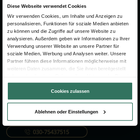
um das Thema Bestattung &
Diese Webseite verwendet Cookies
Vorsorge.
Wir verwenden Cookies, um Inhalte und Anzeigen zu
personalisieren, Funktionen für soziale Medien anbieten
zu können und die Zugriffe auf unsere Website zu
Jetzt beraten lassen
analysieren. Außerdem geben wir Informationen zu Ihrer
Verwendung unserer Website an unsere Partner für
soziale Medien, Werbung und Analysen weiter. Unsere
FÜR SIE
FÜR BESTATTER
Partner führen diese Informationen möglicherweise mit
Vergleich
Online-Portal
weiteren Daten zusammen, die Sie ihnen bereitgestellt
haben oder die sie im Rahmen Ihrer Nutzung der Dienste
Ratgeber
Kostenlos registrieren
gesammelt haben.
Verzeichnis
Cookies zulassen
Ablehnen oder Einstellungen
KONTAKTIEREN SIE UNS
030-75437515