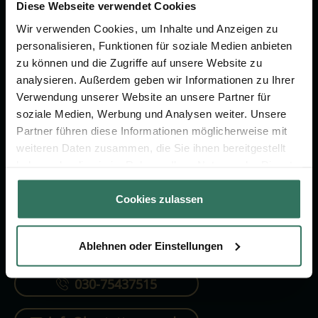
Vorsorge.
Diese Webseite verwendet Cookies
Wir verwenden Cookies, um Inhalte und Anzeigen zu
personalisieren, Funktionen für soziale Medien anbieten
Jetzt beraten lassen
zu können und die Zugriffe auf unsere Website zu
analysieren. Außerdem geben wir Informationen zu Ihrer
Verwendung unserer Website an unsere Partner für
FÜR SIE
FÜR BESTATTER
soziale Medien, Werbung und Analysen weiter. Unsere
Partner führen diese Informationen möglicherweise mit
Vergleich
Online-Portal
weiteren Daten zusammen, die Sie ihnen bereitgestellt
Ratgeber
Kostenlos registrieren
haben oder die sie im Rahmen Ihrer Nutzung der Dienste
gesammelt haben.
Verzeichnis
Cookies zulassen
Ablehnen oder Einstellungen
KONTAKTIEREN SIE UNS
030-75437515