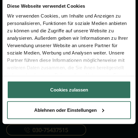
um das Thema Bestattung &
Diese Webseite verwendet Cookies
Vorsorge.
Wir verwenden Cookies, um Inhalte und Anzeigen zu
personalisieren, Funktionen für soziale Medien anbieten
zu können und die Zugriffe auf unsere Website zu
Jetzt beraten lassen
analysieren. Außerdem geben wir Informationen zu Ihrer
Verwendung unserer Website an unsere Partner für
soziale Medien, Werbung und Analysen weiter. Unsere
FÜR SIE
FÜR BESTATTER
Partner führen diese Informationen möglicherweise mit
Vergleich
Online-Portal
weiteren Daten zusammen, die Sie ihnen bereitgestellt
haben oder die sie im Rahmen Ihrer Nutzung der Dienste
Ratgeber
Kostenlos registrieren
gesammelt haben.
Verzeichnis
Cookies zulassen
Ablehnen oder Einstellungen
KONTAKTIEREN SIE UNS
030-75437515