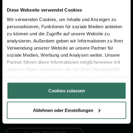
Wir sind Ihr Ansprechpartner rund
um das Thema Bestattung &
Diese Webseite verwendet Cookies
Vorsorge.
Wir verwenden Cookies, um Inhalte und Anzeigen zu
personalisieren, Funktionen für soziale Medien anbieten
zu können und die Zugriffe auf unsere Website zu
Jetzt beraten lassen
analysieren. Außerdem geben wir Informationen zu Ihrer
Verwendung unserer Website an unsere Partner für
soziale Medien, Werbung und Analysen weiter. Unsere
FÜR SIE
FÜR BESTATTER
Partner führen diese Informationen möglicherweise mit
weiteren Daten zusammen, die Sie ihnen bereitgestellt
Vergleich
Online-Portal
haben oder die sie im Rahmen Ihrer Nutzung der Dienste
Ratgeber
Kostenlos registrieren
gesammelt haben.
Cookies zulassen
Verzeichnis
Ablehnen oder Einstellungen
KONTAKTIEREN SIE UNS