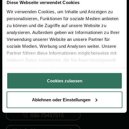
Vorsorge.
Diese Webseite verwendet Cookies
Wir verwenden Cookies, um Inhalte und Anzeigen zu
personalisieren, Funktionen für soziale Medien anbieten
Jetzt beraten lassen
zu können und die Zugriffe auf unsere Website zu
analysieren. Außerdem geben wir Informationen zu Ihrer
Verwendung unserer Website an unsere Partner für
FÜR SIE
FÜR BESTATTER
soziale Medien, Werbung und Analysen weiter. Unsere
Partner führen diese Informationen möglicherweise mit
Vergleich
Online-Portal
weiteren Daten zusammen, die Sie ihnen bereitgestellt
Ratgeber
Kostenlos registrieren
haben oder die sie im Rahmen Ihrer Nutzung der Dienste
gesammelt haben.
Verzeichnis
Cookies zulassen
Ablehnen oder Einstellungen
KONTAKTIEREN SIE UNS
030-75437515