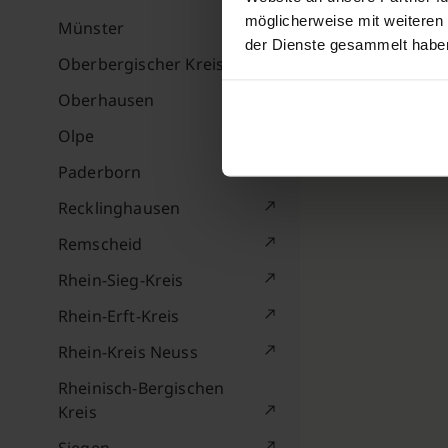
möglicherweise mit weiteren
Münster
der Dienste gesammelt habe
Oberbergischer Kreis
Oberhausen
Olpe
Paderborn
Recklinghausen
Remscheid
Rhein-Sieg-Kreis
Rhein-Erft-Kreis
Rhein-Kreis Neuss
Rheinisch-Bergischen
Kreis