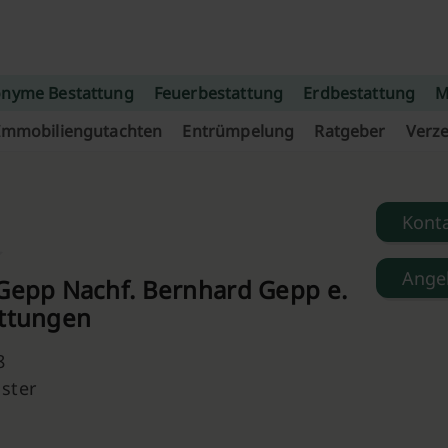
nyme Bestattung
Feuerbestattung
Erdbestattung
M
Immobiliengutachten
Entrümpelung
Ratgeber
Verze
Kont
Ange
 Gepp Nachf. Bernhard Gepp e.
attungen
8
ster