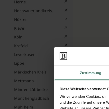
Herne
Hochsauerlandkreis
Höxter
Kleve
Köln
Krefeld
Leverkusen
Lippe
Märkischen Kreis
Zustimmung
Mettmann
Diese Webseite verwendet 
Minden-Lübbecke
Wir verwenden Cookies, um I
Mönchengladbach
und die Zugriffe auf unsere 
Mühlheim
Website an unsere Partner fü