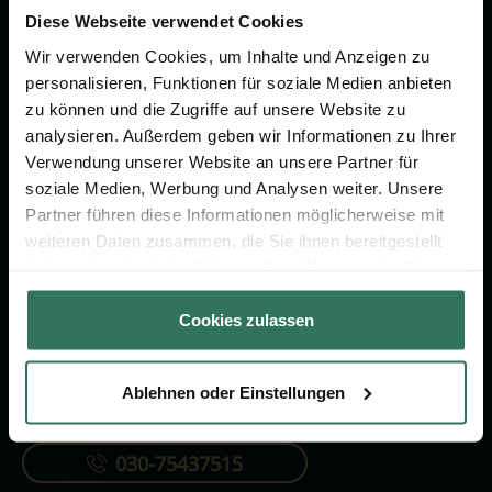
um das Thema Bestattung &
Diese Webseite verwendet Cookies
Vorsorge.
Wir verwenden Cookies, um Inhalte und Anzeigen zu
personalisieren, Funktionen für soziale Medien anbieten
zu können und die Zugriffe auf unsere Website zu
Jetzt beraten lassen
analysieren. Außerdem geben wir Informationen zu Ihrer
Verwendung unserer Website an unsere Partner für
soziale Medien, Werbung und Analysen weiter. Unsere
FÜR SIE
FÜR BESTATTER
Partner führen diese Informationen möglicherweise mit
Vergleich
Online-Portal
weiteren Daten zusammen, die Sie ihnen bereitgestellt
haben oder die sie im Rahmen Ihrer Nutzung der Dienste
Ratgeber
Kostenlos registrieren
gesammelt haben.
Verzeichnis
Cookies zulassen
Ablehnen oder Einstellungen
KONTAKTIEREN SIE UNS
030-75437515