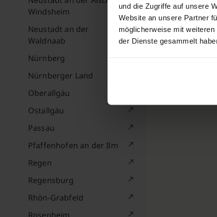
Neustadt an der Aisch-Bad
und die Zugriffe auf unsere 
Windsheim
Website an unsere Partner fü
Neustadt an der
möglicherweise mit weiteren
Waldnaab
der Dienste gesammelt habe
Nürnberg
Nürnberger Land
Oberallgäu
Ostallgäu
Passau
Pfaffenhofen an der Ilm
Regen
Regensburg
Rhön-Grabfeld
Rosenheim