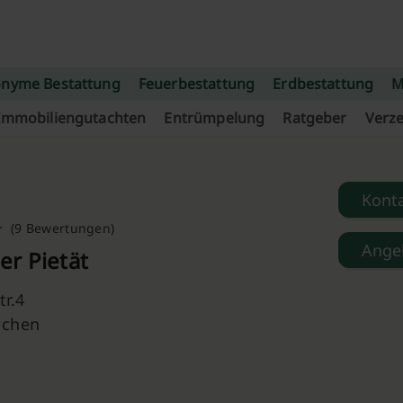
nyme Bestattung
Feuerbestattung
Erdbestattung
M
Immobiliengutachten
Entrümpelung
Ratgeber
Verze
Kont
(9 Bewertungen)
Ange
r Pietät
r.4
nchen