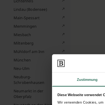
Lichtenfels
Lindau (Bodensee)
Main-Spessart
Memmingen
Miesbach
Miltenberg
Mühldorf am Inn
München
Neu-Ulm
Neuburg-
Zustimmung
Schrobenhausen
Neumarkt in der
Diese Webseite verwendet 
Oberpfalz
Wir verwenden Cookies, um I