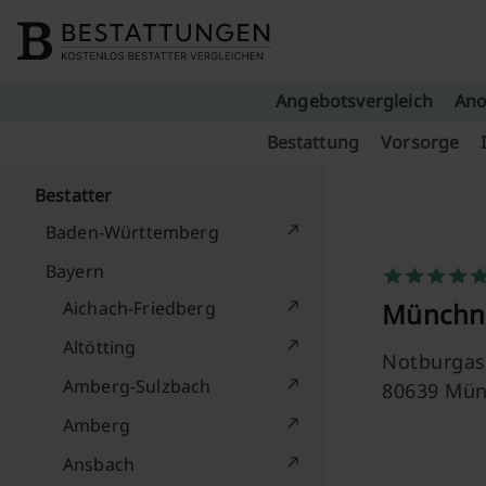
Skip to content
Angebotsvergleich
Ano
Bestattung
Vorsorge
Bestatter
Baden-Württemberg
Bayern
Aichach-Friedberg
Münchne
Altötting
Notburgast
Amberg-Sulzbach
80639 Mü
Amberg
Ansbach