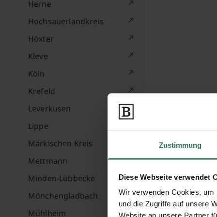
Herne
Hochsauerlandkreis
Höxter
Kleve
Köln
Krefeld
Leverkusen
Lippe
Märkischen Kreis
Zustimmung
Mettmann
Diese Webseite verwendet 
Minden-Lübbecke
Wir verwenden Cookies, um I
Mönchengladbach
und die Zugriffe auf unsere 
Mühlheim
Website an unsere Partner fü