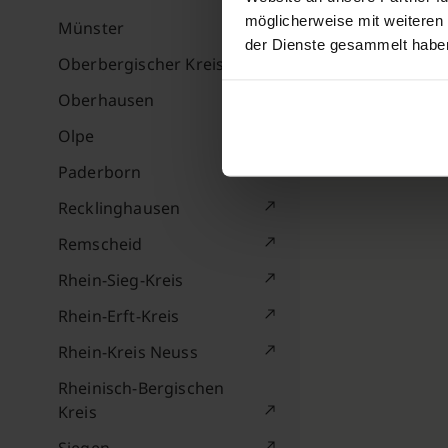
möglicherweise mit weiteren
Münster
der Dienste gesammelt habe
Oberbergischer Kreis
Oberhausen
Olpe
Paderborn
Recklinghausen
Remscheid
Rhein-Sieg-Kreis
Rhein-Erft-Kreis
Rhein-Kreis Neuss
Rheinisch-Bergischen
Kreis