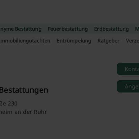
nyme Bestattung
Feuerbestattung
Erdbestattung
M
Immobiliengutachten
Entrümpelung
Ratgeber
Verze
Kont
Ange
Bestattungen
ße 230
heim an der Ruhr