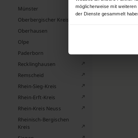
möglicherweise mit weiteren
Münster
der Dienste gesammelt habe
Oberbergischer Kreis
Oberhausen
Olpe
Paderborn
Recklinghausen
Remscheid
Rhein-Sieg-Kreis
Rhein-Erft-Kreis
Rhein-Kreis Neuss
Rheinisch-Bergischen
Kreis