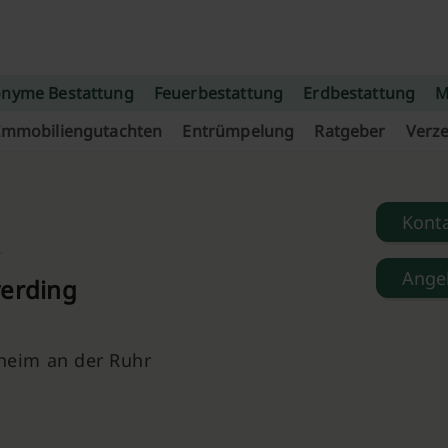
nyme Bestattung
Feuerbestattung
Erdbestattung
M
Immobiliengutachten
Entrümpelung
Ratgeber
Verze
Kont
Ange
verding
heim an der Ruhr