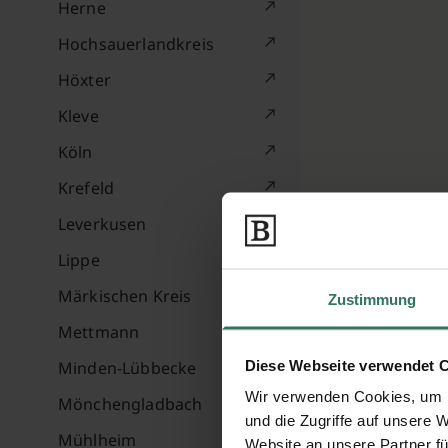
Herne
Hochsauerlandkreis
Höxter
Kleve
Köln
Krefeld
Leverkusen
Lippe
Märkischen Kreis
Zustimmung
Mettmann
Diese Webseite verwendet 
Minden-Lübbecke
Wir verwenden Cookies, um I
Mönchengladbach
und die Zugriffe auf unsere 
Mühlheim
Website an unsere Partner fü