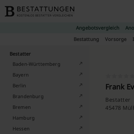
Skip to content
Angebotsvergleich
Ano
Bestattung
Vorsorge
Bestatter
Baden-Württemberg
Bayern
Frank E
Berlin
Brandenburg
Bestatter
Bremen
45478 Mül
Hamburg
Hessen