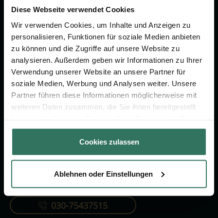
um das Thema Bestattung &
Diese Webseite verwendet Cookies
Vorsorge.
Wir verwenden Cookies, um Inhalte und Anzeigen zu
personalisieren, Funktionen für soziale Medien anbieten
zu können und die Zugriffe auf unsere Website zu
Jetzt beraten lassen
analysieren. Außerdem geben wir Informationen zu Ihrer
Verwendung unserer Website an unsere Partner für
soziale Medien, Werbung und Analysen weiter. Unsere
FÜR SIE
FÜR BESTATTER
Partner führen diese Informationen möglicherweise mit
Vergleich
Online-Portal
weiteren Daten zusammen, die Sie ihnen bereitgestellt
haben oder die sie im Rahmen Ihrer Nutzung der Dienste
Ratgeber
Kostenlos registrieren
gesammelt haben.
Verzeichnis
Cookies zulassen
Ablehnen oder Einstellungen
KONTAKTIEREN SIE UNS
030-75437515