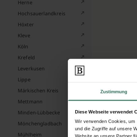
Herne
Hochsauerlandkreis
Höxter
Kleve
Köln
Krefeld
Leverkusen
Lippe
Märkischen Kreis
Zustimmung
Mettmann
Diese Webseite verwendet 
Minden-Lübbecke
Wir verwenden Cookies, um I
Mönchengladbach
und die Zugriffe auf unsere 
Mühlheim
Website an unsere Partner fü