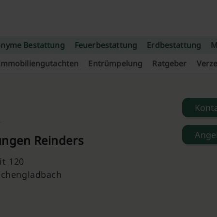
nyme Bestattung
Feuerbestattung
Erdbestattung
M
Immobiliengutachten
Entrümpelung
Ratgeber
Verze
Kont
Ange
ungen Reinders
it 120
chengladbach