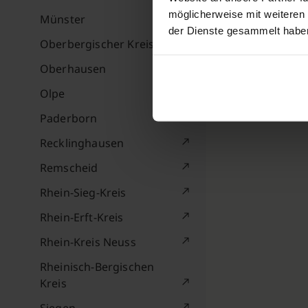
möglicherweise mit weiteren
Münster
der Dienste gesammelt habe
Oberbergischer Kreis
Oberhausen
Olpe
Paderborn
Recklinghausen
Remscheid
Rhein-Sieg-Kreis
Rhein-Erft-Kreis
Rhein-Kreis Neuss
Rheinisch-Bergischen
Kreis